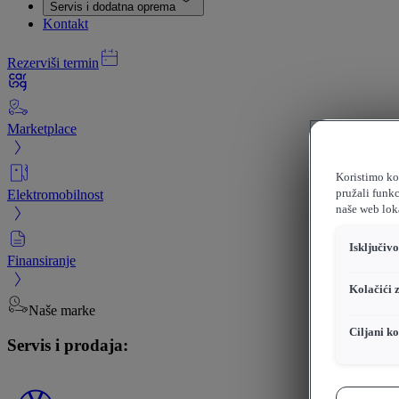
Servis i dodatna oprema
Kontakt
Rezerviši termin
Marketplace
Koristimo kol
Elektromobilnost
pružali funkc
naše web loka
Isključiv
Finansiranje
Kolačići 
Naše marke
Ciljani ko
Servis i prodaja: