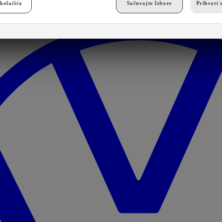
kolačića
Sačuvajte Izbore
Prihvati 