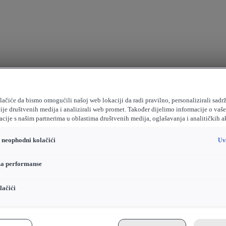
ačiće da bismo omogućili našoj web lokaciji da radi pravilno, personalizirali sadrž
ije društvenih medija i analizirali web promet. Također dijelimo informacije o vaš
cije s našim partnerima u oblastima društvenih medija, oglašavanja i analitičkih a
o neophodni kolačići
Uv
za performanse
lačići