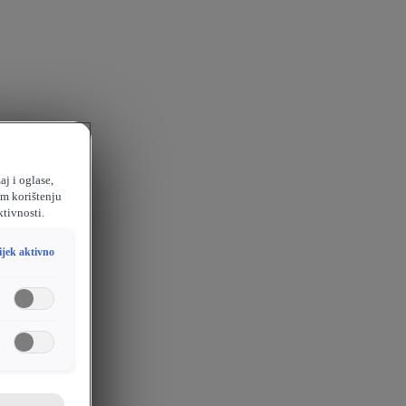
aj i oglase,
em korištenju
ktivnosti.
ijek aktivno