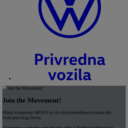
Join the Movement!
Misija kompanije MOON je da elektromobilnost postane dio
svakodnevnog života.
Vjerujemo u potrebu ostvarivanja ciljeva Pariškog klimatskog