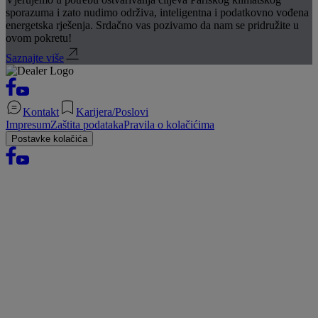
sporazuma i zato nudimo održiva, inteligentna i podatkovno vođena
energetska rješenja. Srdačno vas pozivamo da nam se pridružite u
ovom pokretu!
Saznajte više
Kontakt
Karijera/Poslovi
Impresum
Zaštita podataka
Pravila o kolačićima
Postavke kolačića