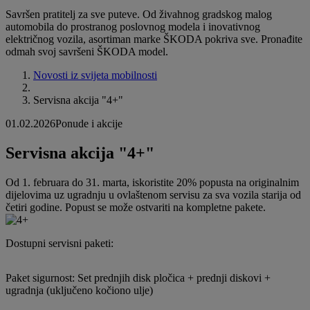
Savršen pratitelj za sve puteve. Od živahnog gradskog malog
automobila do prostranog poslovnog modela i inovativnog
električnog vozila, asortiman marke ŠKODA pokriva sve. Pronađite
odmah svoj savršeni ŠKODA model.
Novosti iz svijeta mobilnosti
Servisna akcija "4+"
01.02.2026
Ponude i akcije
Servisna akcija "4+"
Od 1. februara do 31. marta, iskoristite 20% popusta na originalnim
dijelovima uz ugradnju u ovlaštenom servisu za sva vozila starija od
četiri godine. Popust se može ostvariti na kompletne pakete.
Dostupni servisni paketi:
Paket sigurnost: Set prednjih disk pločica + prednji diskovi +
ugradnja (uključeno kočiono ulje)