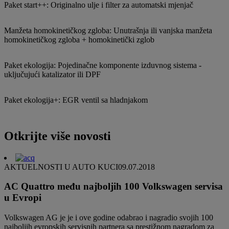
Paket start++: Originalno ulje i filter za automatski mjenjač
Manžeta homokinetičkog zgloba: Unutrašnja ili vanjska manžeta
homokinetičkog zgloba + homokinetički zglob
Paket ekologija: Pojedinačne komponente izduvnog sistema -
uključujući katalizator ili DPF
Paket ekologija+: EGR ventil sa hladnjakom
Otkrijte više novosti
AKTUELNOSTI U AUTO KUCI
09.07.2018
AC Quattro među najboljih 100 Volkswagen servisa
u Evropi
Volkswagen AG je je i ove godine odabrao i nagradio svojih 100
najboljih evropskih servisnih partnera sa prestižnom nagradom za