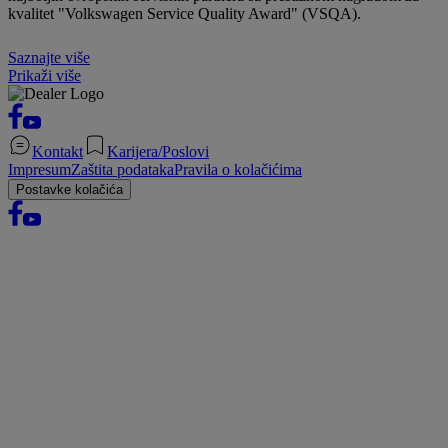
kvalitet "Volkswagen Service Quality Award" (VSQA).
Saznajte više
Prikaži više
Kontakt
Karijera/Poslovi
Impresum
Zaštita podataka
Pravila o kolačićima
Postavke kolačića