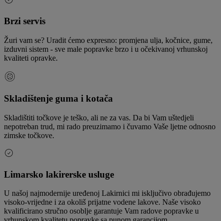
Brzi servis
Žuri vam se? Uradit ćemo expresno: promjena ulja, kočnice, gume,
izduvni sistem - sve male popravke brzo i u očekivanoj vrhunskoj
kvaliteti opravke.
Skladištenje guma i kotača
Skladištiti točkove je teško, ali ne za vas. Da bi Vam uštedjeli
nepotreban trud, mi rado preuzimamo i čuvamo Vaše ljetne odnosno
zimske točkove.
Limarsko lakirerske usluge
U našoj najmodernije uređenoj Lakirnici mi isključivo obrađujemo
visoko-vrijedne i za okoliš prijatne vodene lakove. Naše visoko
kvalificirano stručno osoblje garantuje Vam radove popravke u
vrhunskom kvalitetu popravke sa punom garancijom.